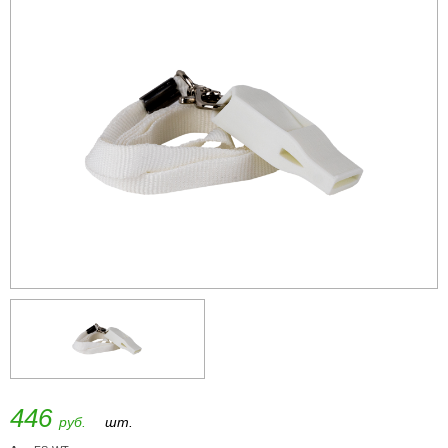
446
руб.
шт.