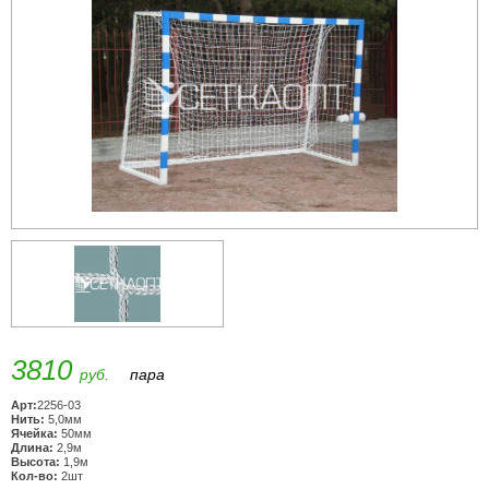
3810
руб.
пара
Арт:
2256-03
Нить:
5,0мм
Ячейка:
50мм
Длина:
2,9м
Высота:
1,9м
Кол-во:
2шт