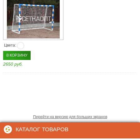
Цвета:
В КОРЗИНУ
2650 руб.
Перейти на версию для больших экранов
КАТАЛОГ ТОВАРОВ
Создание интернет магазинов
СеткаОпт
© 2012 ООО “
”
рекламное бюро «9site»
Адрес: