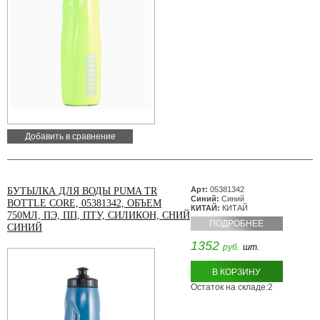
Добавить в сравнение
Арт:
05381342
БУТЫЛКА ДЛЯ ВОДЫ PUMA TR
Синий:
Синий
BOTTLE CORE, 05381342, ОБЪЕМ
КИТАЙ:
КИТАЙ
750МЛ, ПЭ, ПП, ПТУ, СИЛИКОН, СНИЙ
ПОДРОБНЕЕ
СИНИЙ
1352
руб.
шт.
В КОРЗИНУ
Остаток на складе:2