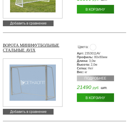
В КОРЗИНУ
Добавить в сравнение
ВОРОТА МИНИФУТБОЛЬНЫЕ
Цвета:
СТАЛЬНЫЕ AVIX
Арт:
2353011AV
Профиль:
80х80мм
Длина:
3,0м
Высота:
2,0м
Сетка:
Нет
Вес:
кг
ПОДРОБНЕЕ
21490
руб.
шт.
В КОРЗИНУ
Добавить в сравнение