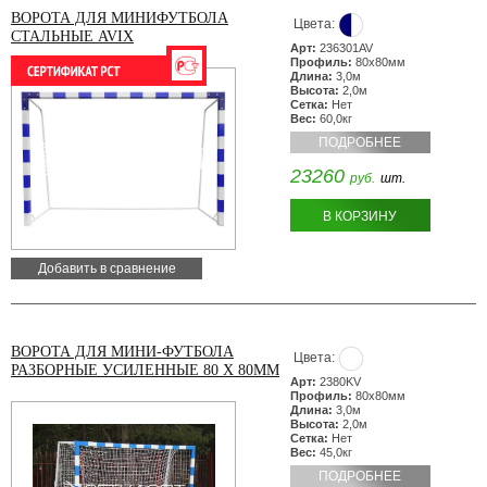
ВОРОТА ДЛЯ МИНИФУТБОЛА
Цвета:
СТАЛЬНЫЕ AVIX
Арт:
236301AV
Профиль:
80х80мм
Длина:
3,0м
Высота:
2,0м
Сетка:
Нет
Вес:
60,0кг
ПОДРОБНЕЕ
23260
руб.
шт.
В КОРЗИНУ
Добавить в сравнение
ВОРОТА ДЛЯ МИНИ-ФУТБОЛА
Цвета:
РАЗБОРНЫЕ УСИЛЕННЫЕ 80 Х 80ММ
Арт:
2380KV
Профиль:
80х80мм
Длина:
3,0м
Высота:
2,0м
Сетка:
Нет
Вес:
45,0кг
ПОДРОБНЕЕ