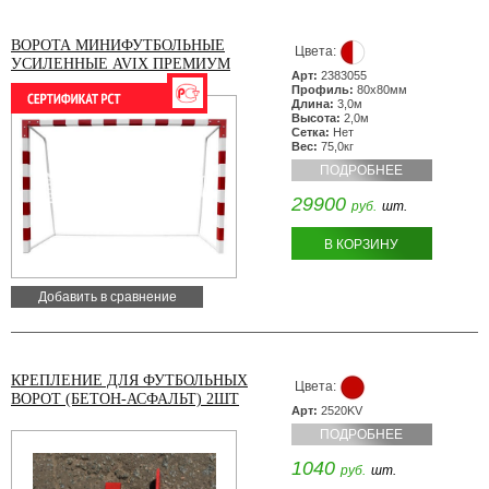
ВОРОТА МИНИФУТБОЛЬНЫЕ
Цвета:
УСИЛЕННЫЕ AVIX ПРЕМИУМ
Арт:
2383055
Профиль:
80х80мм
Длина:
3,0м
Высота:
2,0м
Сетка:
Нет
Вес:
75,0кг
ПОДРОБНЕЕ
29900
руб.
шт.
В КОРЗИНУ
Добавить в сравнение
КРЕПЛЕНИЕ ДЛЯ ФУТБОЛЬНЫХ
Цвета:
ВОРОТ (БЕТОН-АСФАЛЬТ) 2ШТ
Арт:
2520KV
ПОДРОБНЕЕ
1040
руб.
шт.