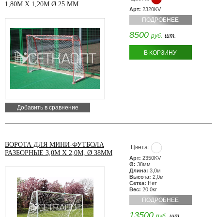
1,80М Х 1,20М Ø 25 ММ
Арт:
2320KV
ПОДРОБНЕЕ
8500
руб.
шт.
В КОРЗИНУ
Добавить в сравнение
ВОРОТА ДЛЯ МИНИ-ФУТБОЛА
Цвета:
РАЗБОРНЫЕ 3,0М Х 2,0М, Ø 38ММ
Арт:
2350KV
Ø:
38мм
Длина:
3,0м
Высота:
2,0м
Сетка:
Нет
Вес:
20,0кг
ПОДРОБНЕЕ
13500
руб.
шт.