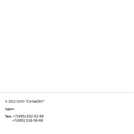
СеткаОпт
© 2012 ООО “
”
Адрес:
+7(495) 632-02-89
Тел:
+7(495) 518-58-68
setkaopt@yandex.ru
E-mail: