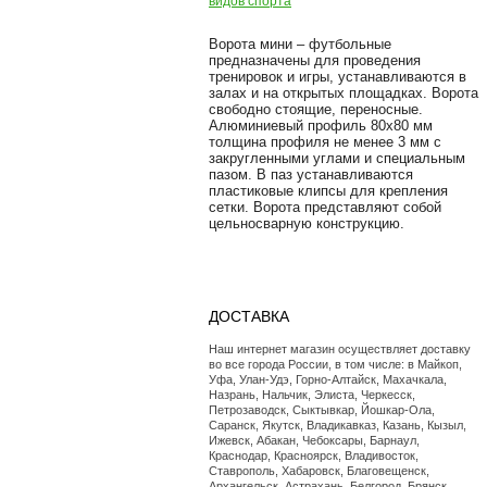
видов спорта
Ворота мини – футбольные
предназначены для проведения
тренировок и игры, устанавливаются в
залах и на открытых площадках. Ворота
свободно стоящие, переносные.
Алюминиевый профиль 80х80 мм
толщина профиля не менее 3 мм с
закругленными углами и специальным
пазом. В паз устанавливаются
пластиковые клипсы для крепления
сетки. Ворота представляют собой
цельносварную конструкцию.
ДОСТАВКА
Наш интернет магазин осуществляет доставку
во все города России, в том числе: в Майкоп,
Уфа, Улан-Удэ, Горно-Алтайск, Махачкала,
Назрань, Нальчик, Элиста, Черкесск,
Петрозаводск, Сыктывкар, Йошкар-Ола,
Саранск, Якутск, Владикавказ, Казань, Кызыл,
Ижевск, Абакан, Чебоксары, Барнаул,
Краснодар, Красноярск, Владивосток,
Ставрополь, Хабаровск, Благовещенск,
Архангельск, Астрахань, Белгород, Брянск,