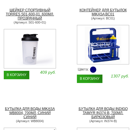
ШЕЙКЕР СПОРТИВНЫЙ
КОНТЕЙНЕР ДЛЯ БУТЫЛОК
TORRES S01-600-01, 600МЛ.
MIKASA BC01
ПРОЗРАЧНЫЙ
(Артикул: BC01)
(Артикул: S01-600-01)
Цвета:
409 руб.
В КОРЗИНУ
1307 руб.
В КОРЗИНУ
БУТЫЛКА ДЛЯ ВОДЫ MIKASA
БУТЫЛКА ДЛЯ ВОДЫ INDIGO
WB8004, 700МЛ, СИНИЙ
TAIMYR IN374-B, 700МЛ.
СИНИЙ
БИРЮЗОВЫЙ
(Артикул: WB8004)
(Артикул: IN374-B)