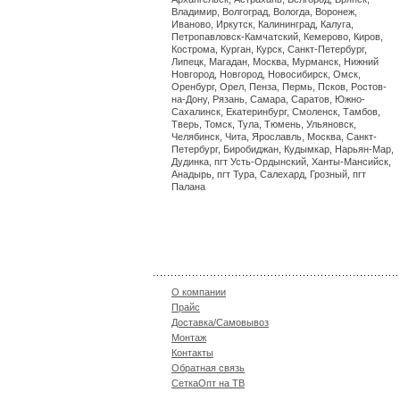
Владимир, Волгоград, Вологда, Воронеж,
Иваново, Иркутск, Калининград, Калуга,
Петропавловск-Камчатский, Кемерово, Киров,
Кострома, Курган, Курск, Санкт-Петербург,
Липецк, Магадан, Москва, Мурманск, Нижний
Новгород, Новгород, Новосибирск, Омск,
Оренбург, Орел, Пенза, Пермь, Псков, Ростов-
на-Дону, Рязань, Самара, Саратов, Южно-
Сахалинск, Екатеринбург, Смоленск, Тамбов,
Тверь, Томск, Тула, Тюмень, Ульяновск,
Челябинск, Чита, Ярославль, Москва, Санкт-
Петербург, Биробиджан, Кудымкар, Нарьян-Мар,
Дудинка, пгт Усть-Ордынский, Ханты-Мансийск,
Анадырь, пгт Тура, Салехард, Грозный, пгт
Палана
О компании
Прайс
Доставка/Самовывоз
Монтаж
Контакты
Обратная связь
СеткаОпт на ТВ