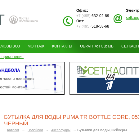
Офис:
Электр
+7 (495)
632-02-89
setkao
Опт:
+7 (495)
518-58-68
АМОВЫВОЗ
МОНТАЖ
КОНТАКТЫ
ОБРАТНАЯ СВЯЗЬ
СЕТКАОП
 применения
БУТЫЛКА ДЛЯ ВОДЫ PUMA TR BOTTLE CORE, 053
ЧЕРНЫЙ
Каталог
→
Волейбол
→
Аксессуары
→
Бутылки для воды, шейкеры