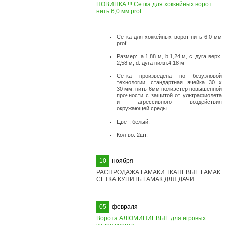
НОВИНКА !!! Сетка для хоккейных ворот
нить 6,0 мм prof
Сетка для хоккейных ворот нить 6,0 мм
prof
Размер: а.1,88 м, b.1,24 м, с. дуга верх.
2,58 м, d. дуга нижн.4,18 м
Сетка произведена по безузловой
технологии, стандартная ячейка 30 х
30 мм, нить 6мм полиэстер повышенной
прочности с защитой от ультрафиолета
и агрессивного воздействия
окружающей среды.
Цвет: белый.
Кол-во: 2шт.
10
ноября
РАСПРОДАЖА ГАМАКИ ТКАНЕВЫЕ ГАМАК
СЕТКА КУПИТЬ ГАМАК ДЛЯ ДАЧИ
05
февраля
Ворота АЛЮМИНИЕВЫЕ для игровых