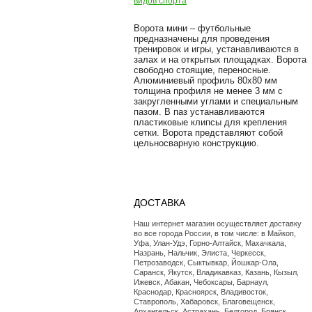
видов спорта
Ворота мини – футбольные
предназначены для проведения
тренировок и игры, устанавливаются в
залах и на открытых площадках. Ворота
свободно стоящие, переносные.
Алюминиевый профиль 80х80 мм
толщина профиля не менее 3 мм с
закругленными углами и специальным
пазом. В паз устанавливаются
пластиковые клипсы для крепления
сетки. Ворота представляют собой
цельносварную конструкцию.
ДОСТАВКА
Наш интернет магазин осуществляет доставку
во все города России, в том числе: в Майкоп,
Уфа, Улан-Удэ, Горно-Алтайск, Махачкала,
Назрань, Нальчик, Элиста, Черкесск,
Петрозаводск, Сыктывкар, Йошкар-Ола,
Саранск, Якутск, Владикавказ, Казань, Кызыл,
Ижевск, Абакан, Чебоксары, Барнаул,
Краснодар, Красноярск, Владивосток,
Ставрополь, Хабаровск, Благовещенск,
Архангельск, Астрахань, Белгород, Брянск,