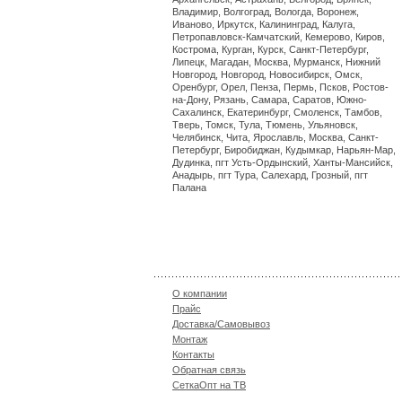
Владимир, Волгоград, Вологда, Воронеж,
Иваново, Иркутск, Калининград, Калуга,
Петропавловск-Камчатский, Кемерово, Киров,
Кострома, Курган, Курск, Санкт-Петербург,
Липецк, Магадан, Москва, Мурманск, Нижний
Новгород, Новгород, Новосибирск, Омск,
Оренбург, Орел, Пенза, Пермь, Псков, Ростов-
на-Дону, Рязань, Самара, Саратов, Южно-
Сахалинск, Екатеринбург, Смоленск, Тамбов,
Тверь, Томск, Тула, Тюмень, Ульяновск,
Челябинск, Чита, Ярославль, Москва, Санкт-
Петербург, Биробиджан, Кудымкар, Нарьян-Мар,
Дудинка, пгт Усть-Ордынский, Ханты-Мансийск,
Анадырь, пгт Тура, Салехард, Грозный, пгт
Палана
О компании
Прайс
Доставка/Самовывоз
Монтаж
Контакты
Обратная связь
СеткаОпт на ТВ