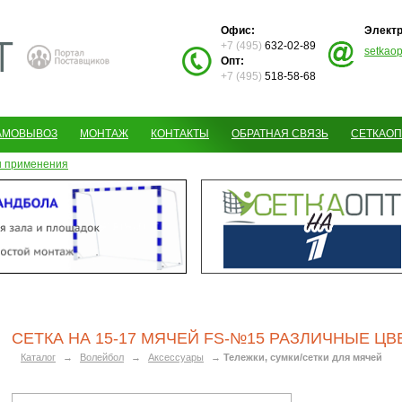
Офис:
Электр
+7 (495)
632-02-89
setkao
Опт:
+7 (495)
518-58-68
АМОВЫВОЗ
МОНТАЖ
КОНТАКТЫ
ОБРАТНАЯ СВЯЗЬ
СЕТКАОП
 применения
СЕТКА НА 15-17 МЯЧЕЙ FS-№15 РАЗЛИЧНЫЕ ЦВ
Каталог
→
Волейбол
→
Аксессуары
→
Тележки, сумки/сетки для мячей