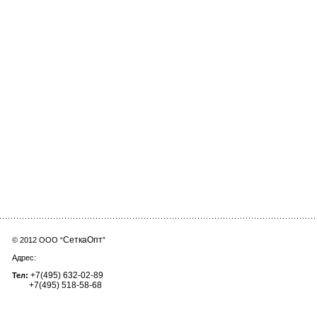
СеткаОпт
© 2012 ООО “
”
Адрес:
+7(495) 632-02-89
Тел:
+7(495) 518-58-68
setkaopt@yandex.ru
E-mail: