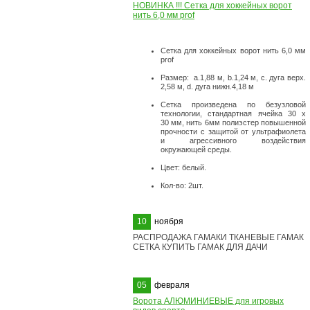
НОВИНКА !!! Сетка для хоккейных ворот
нить 6,0 мм prof
Сетка для хоккейных ворот нить 6,0 мм
prof
Размер: а.1,88 м, b.1,24 м, с. дуга верх.
2,58 м, d. дуга нижн.4,18 м
Сетка произведена по безузловой
технологии, стандартная ячейка 30 х
30 мм, нить 6мм полиэстер повышенной
прочности с защитой от ультрафиолета
и агрессивного воздействия
окружающей среды.
Цвет: белый.
Кол-во: 2шт.
10
ноября
РАСПРОДАЖА ГАМАКИ ТКАНЕВЫЕ ГАМАК
СЕТКА КУПИТЬ ГАМАК ДЛЯ ДАЧИ
05
февраля
Ворота АЛЮМИНИЕВЫЕ для игровых