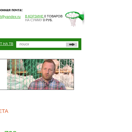
онная почта:
В КОРЗИНЕ
0 ТОВАРОВ
pt@yandex.ru
НА СУММУ
0 РУБ.
Т НА ТВ
ЕТА